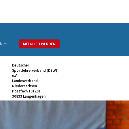
k
MITGLIED WERDEN
Deutscher
Sportlehrerverband (DSLV)
e.V.
Landesverband
Niedersachsen
Postfach 101201
30833 Langenhagen