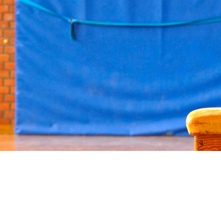
Satzung
Positionspapiere
Kooperationspar
tner
Mitglied werden