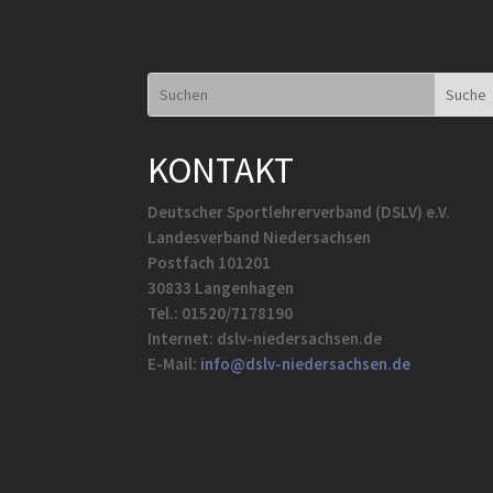
KONTAKT
Deutscher Sportlehrerverband (DSLV) e.V.
Landesverband Niedersachsen
Postfach 101201
30833 Langenhagen
Tel.: 01520/7178190
Internet: dslv-niedersachsen.de
E-Mail:
info@dslv-niedersachsen.de