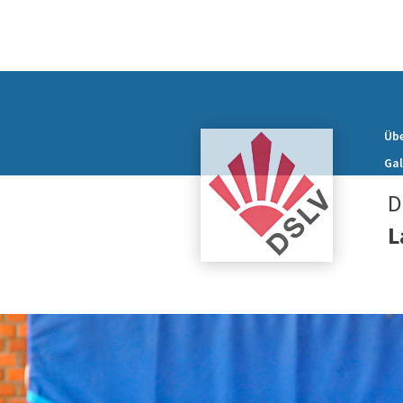
Übe
Gal
D
L
Präsidium