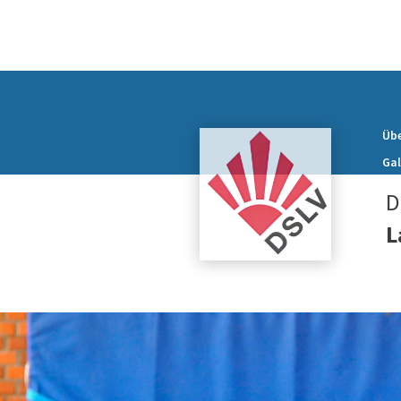
Übe
Gal
D
L