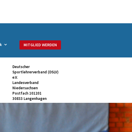
k
MITGLIED WERDEN
Deutscher
Sportlehrerverband (DSLV)
e.V.
Landesverband
Niedersachsen
Postfach 101201
30833 Langenhagen