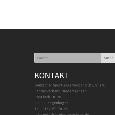
KONTAKT
Deutscher Sportlehrerverband (DSLV) e.V.
Landesverband Niedersachsen
Postfach 101201
30833 Langenhagen
Tel.: 01520/7178190
Internet: dslv-niedersachsen.de