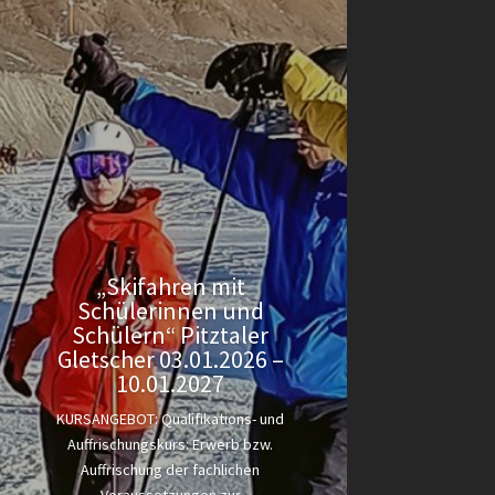
„Skifahren mit
Schülerinnen und
Schülern“ Pitztaler
Gletscher 03.01.2026 –
10.01.2027
KURSANGEBOT: Qualifikations- und
Auffrischungskurs: Erwerb bzw.
Auffrischung der fachlichen
Voraussetzungen zur