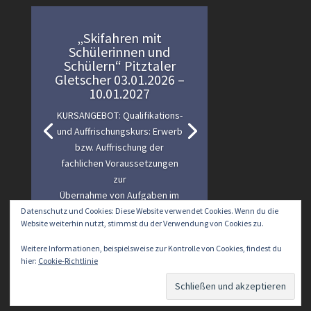
„Skifahren mit
Schülerinnen und
Schülern“ Pitztaler
Gletscher 03.01.2026 –
10.01.2027
KURSANGEBOT: Qualifikations-
und Auffrischungskurs: Erwerb
bzw. Auffrischung der
fachlichen Voraussetzungen
zur
Übernahme von Aufgaben im
alpinen Skifahren im
Datenschutz und Cookies: Diese Website verwendet Cookies. Wenn du die
Website weiterhin nutzt, stimmst du der Verwendung von Cookies zu.
schulischen Kontext
Weitere Informationen, beispielsweise zur Kontrolle von Cookies, findest du
hier:
Cookie-Richtlinie
Lesen Sie mehr