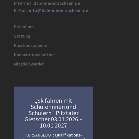
Internet: dslv-niedersachsen.de
E-Mail:
info@dslv-niedersachsen.de
Präsidium
Satzung
Positionspapiere
Kooperationspartner
Mitglied werden
„Skifahren mit
Schülerinnen und
Schülern“ Pitztaler
Gletscher 03.01.2026 –
10.01.2027
KURSANGEBOT: Qualifikations-