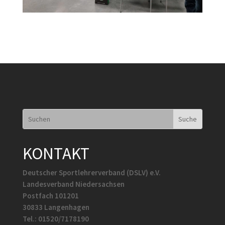
KONTAKT
Deutscher Sportlehrerverband (DSLV) e.V.
Landesverband Niedersachsen
Postfach 101201
30833 Langenhagen
Tel.: 01520/7178190