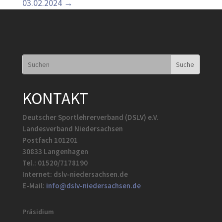
03.02.2024
→
KONTAKT
Deutscher Sportlehrerverband (DSLV) e.V.
Landesverband Niedersachsen
Postfach 101201
30833 Langenhagen
Tel.: 01520/7178190
Internet: dslv-niedersachsen.de
E-Mail:
info@dslv-niedersachsen.de
Präsidium