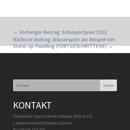
←
Vorheriger Beitrag: Schulsportpreis 2023
Nächster Beitrag: Wassersport am Beispiel von
Stand-Up-Paddling (FORTGESCHRITTENE)
→
KONTAKT
Deutscher Sportlehrerverband (DSLV) e.V.
Landesverband Niedersachsen
Postfach 101201