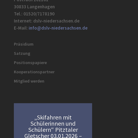
30833 Langenhagen
Tel.: 01520/7178190
Internet: dslv-niedersachsen.de
E-Mail:
info@dslv-niedersachsen.de
Präsidium
Satzung
Positionspapiere
Kooperationspartner
Mitglied werden
„Skifahren mit
Schülerinnen und
Schülern“ Pitztaler
Gletscher 03.01.2026 –