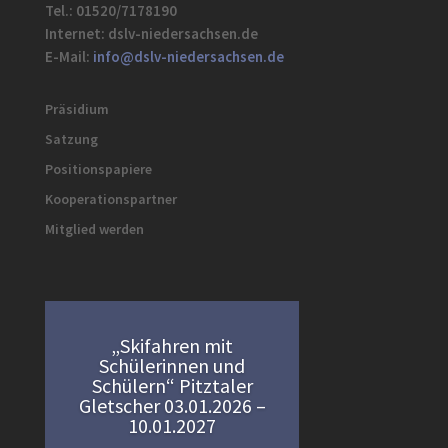
Tel.: 01520/7178190
Internet: dslv-niedersachsen.de
E-Mail:
info@dslv-niedersachsen.de
Präsidium
Satzung
Positionspapiere
Kooperationspartner
Mitglied werden
„Skifahren mit
Schülerinnen und
Schülern“ Pitztaler
Gletscher 03.01.2026 –
10.01.2027