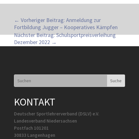
←
Vorheriger Beitrag: Anmeldung zur
Fortbildung Jugger – Kooperatives Kämpfen
Nächster Beitrag: Schulsportpreisverleihung
Dezember 2022
→
KONTAKT
Deutscher Sportlehrerverband (DSLV) e.V.
Landesverband Niedersachsen
Postfach 101201
30833 Langenhagen