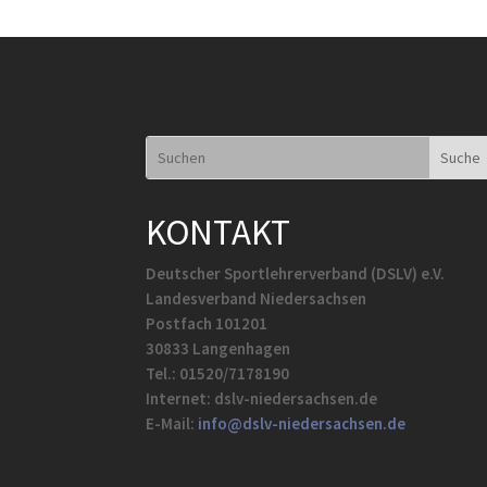
KONTAKT
Deutscher Sportlehrerverband (DSLV) e.V.
Landesverband Niedersachsen
Postfach 101201
30833 Langenhagen
Tel.: 01520/7178190
Internet: dslv-niedersachsen.de
E-Mail:
info@dslv-niedersachsen.de