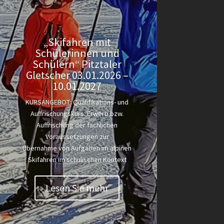
„Skifahren mit
Schülerinnen und
Schülern“ Pitztaler
Gletscher 03.01.2026 –
10.01.2027
KURSANGEBOT: Qualifikations- und
Auffrischungskurs: Erwerb bzw.
Auffrischung der fachlichen
Voraussetzungen zur
Übernahme von Aufgaben im alpinen
Skifahren im schulischen Kontext
Lesen Sie mehr