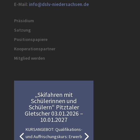
E-Mail:
info@dslv-niedersachsen.de
Präsidium
Satzung
Positionspapiere
Kooperationspartner
Mitglied werden
„Skifahren mit
Schülerinnen und
Schülern“ Pitztaler
Gletscher 03.01.2026 –
10.01.2027
KURSANGEBOT: Qualifikations-
und Auffrischungskurs: Erwerb