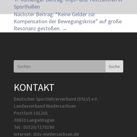
Sporthallen
Nächster Beitrag: “Keine Gelder zur
Kompensation der Bewegungskrise” auf große
Resonanz gestoßen.
→
KONTAKT
Deutscher Sportlehrerverband (DSLV) e.V.
Landesverband Niedersachsen
Postfach 101201
30833 Langenhagen
Tel.: 01520/7178190
Internet: dslv-niedersachsen.de