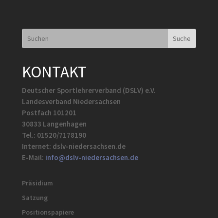
KONTAKT
Deutscher Sportlehrerverband (DSLV) e.V.
Landesverband Niedersachsen
Postfach 101201
30833 Langenhagen
Tel.: 01520/7178190
Internet: dslv-niedersachsen.de
E-Mail:
info@dslv-niedersachsen.de
Präsidium
Satzung
Positionspapiere