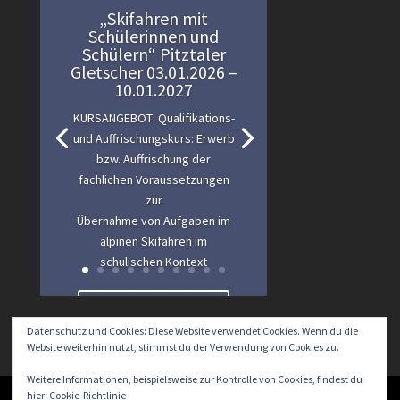
„Skifahren mit
Schülerinnen und
Schülern“ Pitztaler
Gletscher 03.01.2026 –
10.01.2027
KURSANGEBOT: Qualifikations-
und Auffrischungskurs: Erwerb
bzw. Auffrischung der
fachlichen Voraussetzungen
zur
Übernahme von Aufgaben im
alpinen Skifahren im
schulischen Kontext
Lesen Sie mehr
Datenschutz und Cookies: Diese Website verwendet Cookies. Wenn du die
Website weiterhin nutzt, stimmst du der Verwendung von Cookies zu.
Weitere Informationen, beispielsweise zur Kontrolle von Cookies, findest du
hier:
Cookie-Richtlinie