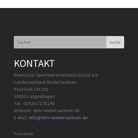
KONTAKT
Deutscher Sportlehrerverband (DSLV) e.V.
Landesverband Niedersachsen
Postfach 101201
30833 Langenhagen
Tel.: 01520/7178190
Internet: dslv-niedersachsen.de
E-Mail:
info@dslv-niedersachsen.de
Präsidium