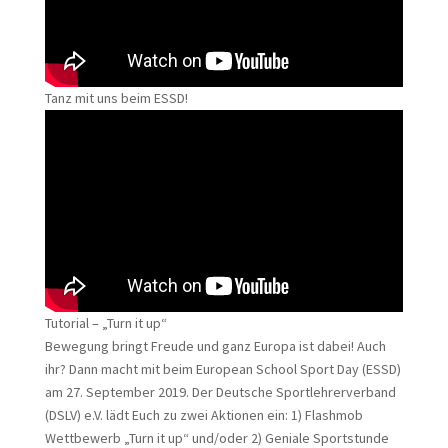
Tanz mit uns beim ESSD!
Tutorial – „Turn it up“
Bewegung bringt Freude und ganz Europa ist dabei! Auch
ihr? Dann macht mit beim European School Sport Day (ESSD)
am 27. September 2019. Der Deutsche Sportlehrerverband
(DSLV) e.V. lädt Euch zu zwei Aktionen ein: 1) Flashmob
Wettbewerb „Turn it up“ und/oder 2) Geniale Sportstunde