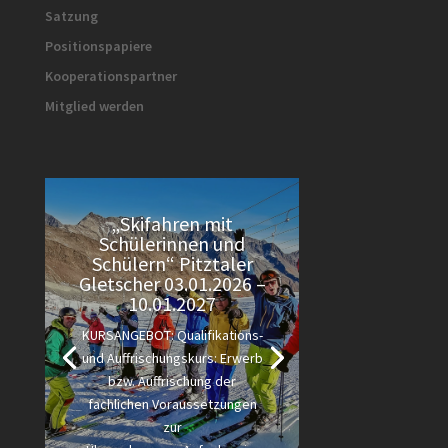
Satzung
Positionspapiere
Kooperationspartner
Mitglied werden
„Skifahren mit
Schülerinnen und
Schülern“ Pitztaler
Gletscher 03.01.2026 –
10.01.2027
KURSANGEBOT: Qualifikations-
und Auffrischungskurs: Erwerb
bzw. Auffrischung der
fachlichen Voraussetzungen
zur