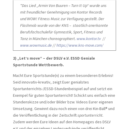
*
Das Lied „Armin Van Buuren – Turn It Up“ wurde uns
mit freundlicher Genehmigung von Kontor Records
und WOW! Fitness Music zur Verfügung gestellt. Der
Flashmob wurde von der KNS –
staatlich anerkannte
Berufsfachschule
für Gymnastik, Sport, Fitness und
Tanz in München choreographiert.
www.kontor.tv
//
www.wowmusic.de
//
https://www.kns-move.com/
2) „Let’s move“ – der DSLV e.V. ESSD Geniale
Sportstunde Wettbewerb.
Macht Eure Sportstunde(n) zu einem besonderen Erlebnis!
Seid innovativ-kreativ, zeigt Euer genialstes
Sportunterrichts-/ESSD-Stundenbeispiel auf und setzt ein
Exempel für guten Sportunterricht! Schickt uns einfach eine
Stundenskizze und/oder Bilder bzw. Videos Eurer eigenen
Umsetzung. Gewinnt dazu noch einen von drei Kin-Ball® und
die Veröffentlichung in der Zeitschrift
sportunterricht.
Zudem werden Eure Ideen auf den Homepages des DSLV
e.V. und der einzelnen Landesverbände veröffentlicht.