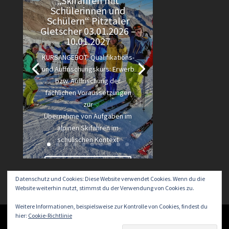
„Skifahren mit
Schülerinnen und
Schülern“ Pitztaler
Gletscher 03.01.2026 –
10.01.2027
KURSANGEBOT: Qualifikations-
und Auffrischungskurs: Erwerb
bzw. Auffrischung der
fachlichen Voraussetzungen
zur
Übernahme von Aufgaben im
alpinen Skifahren im
schulischen Kontext
Lesen Sie mehr
Datenschutz und Cookies: Diese Website verwendet Cookies. Wenn du die
Website weiterhin nutzt, stimmst du der Verwendung von Cookies zu.
Weitere Informationen, beispielsweise zur Kontrolle von Cookies, findest du
hier:
Cookie-Richtlinie