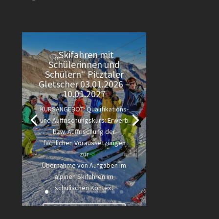
„Skifahren mit
Schülerinnen und
Schülern“ Pitztaler
Gletscher 03.01.2026 –
10.01.2027
KURSANGEBOT: Qualifikations-
und Auffrischungskurs: Erwerb
bzw. Auffrischung der
fachlichen Voraussetzungen
zur
Übernahme von Aufgaben im
alpinen Skifahren im
schulischen Kontext
Lesen Sie mehr