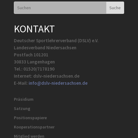
KONTAKT
Deutscher Sportlehrerverband (DSLV) e.V.
Landesverband Niedersachsen
Postfach 101201
30833 Langenhagen
Tel.: 01520/7178190
Internet: dslv-niedersachsen.de
E-Mail:
info@dslv-niedersachsen.de
Präsidium
Satzung
Positionspapiere
Kooperationspartner
Mitglied werden