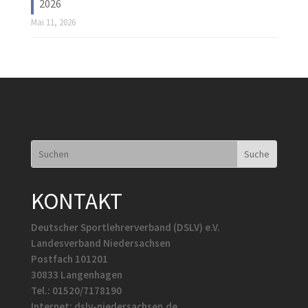
2026
Mai 11, 2026
KONTAKT
Deutscher Sportlehrerverband (DSLV) e.V.
Landesverband Niedersachsen
Postfach 101201
30833 Langenhagen
Tel.: 01520/7178190
Internet: dslv-niedersachsen.de