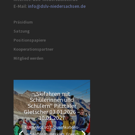
E-Mail:
info@dslv-niedersachsen.de
Präsidium
Satzung
Positionspapiere
Kooperationspartner
Mitglied werden
„Skifahren mit
Schülerinnen und
Schülern“ Pitztaler
Gletscher 03.01.2026 –
10.01.2027
KURSANGEBOT: Qualifikations-
und Auffrischungskurs: Erwerb