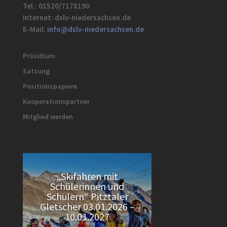
Tel.: 01520/7178190
Internet: dslv-niedersachsen.de
E-Mail:
info@dslv-niedersachsen.de
Präsidium
Satzung
Positionspapiere
Kooperationspartner
Mitglied werden
„Skifahren mit
Schülerinnen und
Schülern“ Pitztaler
Gletscher 03.01.2026 –
10.01.2027