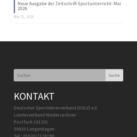
Neue Ausgabe der Zeitschrift Sportunterricht: Mai
2026
Mai 11, 2026
KONTAKT
Deutscher Sportlehrerverband (DSLV) e.V.
Landesverband Niedersachsen
Postfach 101201
30833 Langenhagen
Tel.: 01520/7178190