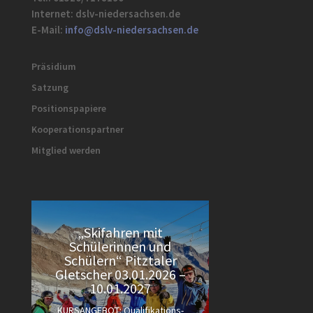
Internet: dslv-niedersachsen.de
E-Mail:
info@dslv-niedersachsen.de
Präsidium
Satzung
Positionspapiere
Kooperationspartner
Mitglied werden
„Skifahren mit
Schülerinnen und
Schülern“ Pitztaler
Gletscher 03.01.2026 –
10.01.2027
KURSANGEBOT: Qualifikations-