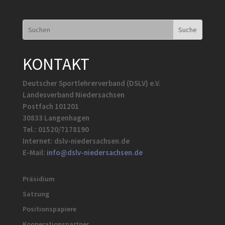
KONTAKT
Deutscher Sportlehrerverband (DSLV) e.V.
Landesverband Niedersachsen
Postfach 101201
30833 Langenhagen
Tel.: 01520/7178190
Internet: dslv-niedersachsen.de
E-Mail:
info@dslv-niedersachsen.de
Präsidium
Satzung
Positionspapiere
Kooperationspartner