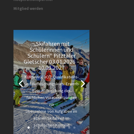
Mitglied werden
„Skifahren mit
Schülerinnen und
Schülern“ Pitztaler
Gletscher 03.01.2026 –
10.01.2027
KURSANGEBOT: Qualifikations-
und Auffrischungskurs: Erwerb
bzw. Auffrischung der
fachlichen Voraussetzungen
zur
Übernahme von Aufgaben im
alpinen Skifahren im
schulischen Kontext