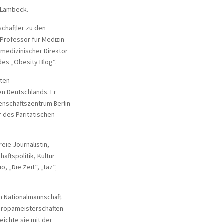
a Lambeck.
schaftler zu den
 Professor für Medizin
 medizinischer Direktor
es „Obesity Blog“.
sten
n Deutschlands. Er
enschaftszentrum Berlin
r des Paritätischen
reie Journalistin,
aftspolitik, Kultur
, „Die Zeit“, „taz“,
en Nationalmannschaft.
Europameisterschaften
eichte sie mit der