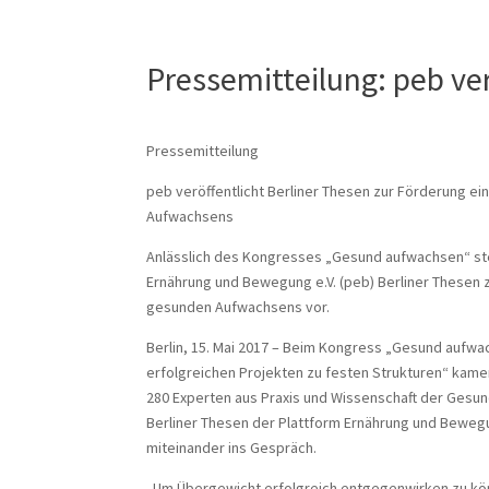
Pressemitteilung: peb ver
Pressemitteilung
peb veröffentlicht Berliner Thesen zur Förderung e
Aufwachsens
Anlässlich des Kongresses „Gesund aufwachsen“ stel
Ernährung und Bewegung e.V. (peb) Berliner Thesen 
gesunden Aufwachsens vor.
Berlin, 15. Mai 2017 – Beim Kongress „Gesund aufwa
erfolgreichen Projekten zu festen Strukturen“ kamen 
280 Experten aus Praxis und Wissenschaft der Gesu
Berliner Thesen der Plattform Ernährung und Bewegu
miteinander ins Gespräch.
„Um Übergewicht erfolgreich entgegenwirken zu k