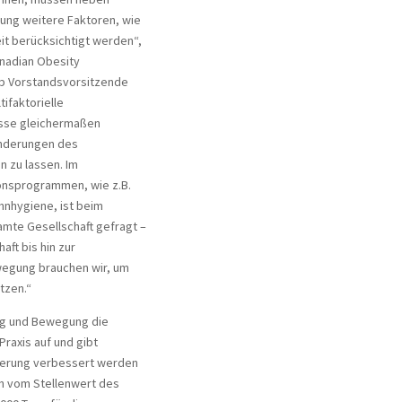
ng weitere Faktoren, wie
it berücksichtigt werden“,
anadian Obesity
b Vorstandsvorsitzende
tifaktorielle
nisse gleichermaßen
änderungen des
n zu lassen. Im
onsprogrammen, wie z.B.
hnhygiene, ist beim
mte Gesellschaft gefragt –
aft bis hin zur
ewegung brauchen wir, um
tzen.“
ung und Bewegung die
raxis auf und gibt
rderung verbessert werden
en vom Stellenwert des