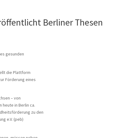
öffentlicht Berliner Thesen
ines gesunden
lt die Plattform
zur Förderung eines
chsen – von
heute in Berlin ca.
ndheitsförderung zu den
ng e.V. (peb)
önnen, müssen neben