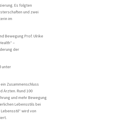
zierung. Es folgten
isterschaften und zwei
erin im
nd Bewegung Prof. Ulrike
Health“ –
rderung der
d unter
st ein Zusammenschluss
und Ärzten. Rund 100
rnährung und mehr Bewegung
rlichen Lebensstils bei
 Lebensstil“ wird von
ert.