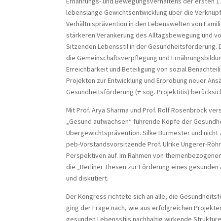
Ernährungs- und Bewegungsverhaltens der ersten 1.
lebenslange Gewichtsentwicklung über die Verknüpf
Verhältnisprävention in den Lebenswelten von Familie
stärkeren Verankerung des Alltagsbewegung und 
Sitzenden Lebensstil in der Gesundheitsförderung.
die Gemeinschaftsverpflegung und Ernährungsbildu
Erreichbarkeit und Beteiligung von sozial Benachtei
Projekten zur Entwicklung und Erprobung neuer Ans
Gesundheitsförderung (≠ sog. Projektitis) berücksich
Mit Prof. Arya Sharma und Prof. Rolf Rosenbrock v
„Gesund aufwachsen“ führende Köpfe der Gesundhe
Übergewichtsprävention. Silke Burmester und nicht z
peb-Vorstandsvorsitzende Prof. Ulrike Ungerer-Röhr
Perspektiven auf. Im Rahmen von themenbezogene
die „Berliner Thesen zur Förderung eines gesunden
und diskutiert.
Der Kongress richtete sich an alle, die Gesundheits
ging der Frage nach, wie aus erfolgreichen Projekte
gesunden Lebensstils nachhaltig wirkende Struktur