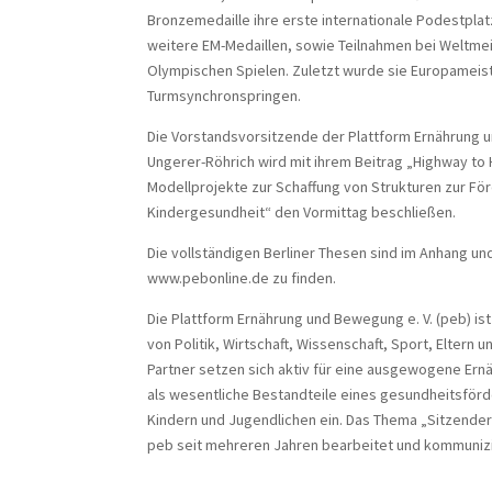
Bronzemedaille ihre erste internationale Podestplat
weitere EM-Medaillen, sowie Teilnahmen bei Weltme
Olympischen Spielen. Zuletzt wurde sie Europameist
Turmsynchronspringen.
Die Vorstandsvorsitzende der Plattform Ernährung u
Ungerer-Röhrich wird mit ihrem Beitrag „Highway to 
Modellprojekte zur Schaffung von Strukturen zur Fö
Kindergesundheit“ den Vormittag beschließen.
Die vollständigen Berliner Thesen sind im Anhang un
www.pebonline.de zu finden.
Die Plattform Ernährung und Bewegung e. V. (peb) i
von Politik, Wirtschaft, Wissenschaft, Sport, Eltern 
Partner setzen sich aktiv für eine ausgewogene E
als wesentliche Bestandteile eines gesundheitsförde
Kindern und Jugendlichen ein. Das Thema „Sitzender
peb seit mehreren Jahren bearbeitet und kommunizi
_______________________________________