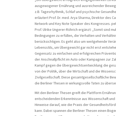
ausgewogener Ernährung und ausreichender Bewegu
z.B. Tagesrhythmik, Schlaf und psychische Gesundhe
erläutert Prof. Dr. med. Arya Sharma, Direktor des C
Network und Key Note Speaker des Kongresses. pe
Prof. Ulrike Ungerer-Röhrich ergänzt: „Somit sind mul
Bedingungen zu erfüllen, die Verhalten und Verhält
berücksichtigen. Es geht also um weitgehende Ver
Lebensstils, um Übergewicht gar nicht erst entstehe
Gegensatz zu einfachen und erfolgreichen Präventi
der Anschnallpflicht im Auto oder Kampagnen zur Za
Kampf gegen die Übergewichtsentwicklung die gesa
von der Politik, über die Wirtschaft und die Wissensch
Zivilgesellschaft. Diese gesamtgesellschaftliche B
die Berliner Thesen in wirkungsvolle Taten zu überse
Mit den Berliner Thesen greift die Plattform Ernähr
entscheidenden Erkenntnisse aus Wissenschaft und P
Hinweise darauf, wie die Praxis der Gesundheitsfö
kann. Dabei spannen die Berliner Thesen einen Bog