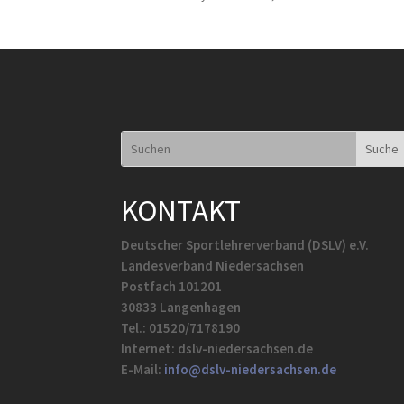
KONTAKT
Deutscher Sportlehrerverband (DSLV) e.V.
Landesverband Niedersachsen
Postfach 101201
30833 Langenhagen
Tel.: 01520/7178190
Internet: dslv-niedersachsen.de
E-Mail:
info@dslv-niedersachsen.de