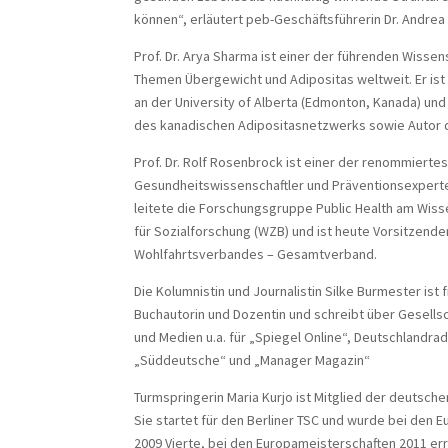
können“, erläutert peb-Geschäftsführerin Dr. Andre
Prof. Dr. Arya Sharma ist einer der führenden Wissen
Themen Übergewicht und Adipositas weltweit. Er ist
an der University of Alberta (Edmonton, Kanada) und
des kanadischen Adipositasnetzwerks sowie Autor d
Prof. Dr. Rolf Rosenbrock ist einer der renommierte
Gesundheitswissenschaftler und Präventionsexperte
leitete die Forschungsgruppe Public Health am Wiss
für Sozialforschung (WZB) und ist heute Vorsitzende
Wohlfahrtsverbandes – Gesamtverband.
Die Kolumnistin und Journalistin Silke Burmester ist f
Buchautorin und Dozentin und schreibt über Gesellsch
und Medien u.a. für „Spiegel Online“, Deutschlandradio
„Süddeutsche“ und „Manager Magazin“
Turmspringerin Maria Kurjo ist Mitglied der deutsch
Sie startet für den Berliner TSC und wurde bei den 
2009 Vierte, bei den Europameisterschaften 2011 err