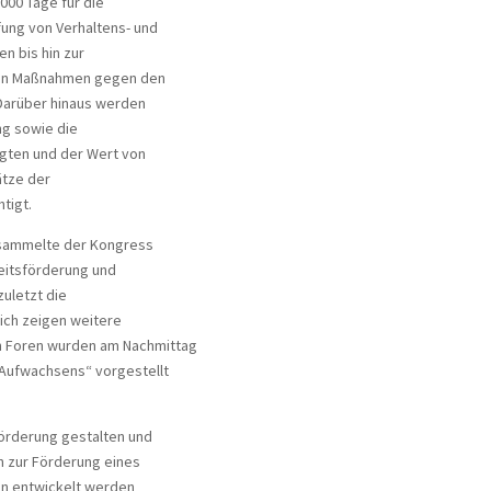
000 Tage für die
ung von Verhaltens- und
n bis hin zur
von Maßnahmen gegen den
 Darüber hinaus werden
ng sowie die
ligten und der Wert von
ätze der
tigt.
ersammelte der Kongress
itsförderung und
uletzt die
ich zeigen weitere
n Foren wurden am Nachmittag
 Aufwachsens“ vorgestellt
förderung gestalten und
n zur Förderung eines
en entwickelt werden